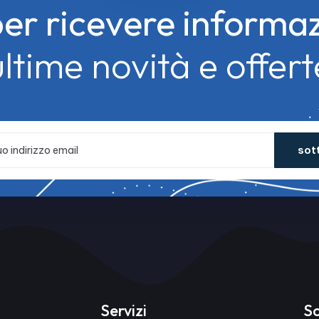
 per ricevere informa
ultime novità e offert
sot
Servizi
S