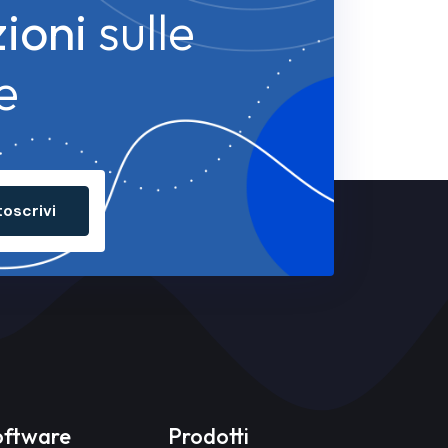
zioni
sulle
e
toscrivi
oftware
Prodotti