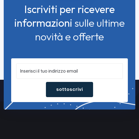
Iscriviti per ricevere
informazioni
sulle ultime
novità e offerte
sottoscrivi