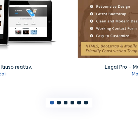
iuso reattiv..
Legal Pro - M
ali
Mo