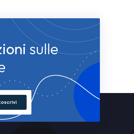
zioni
sulle
e
toscrivi