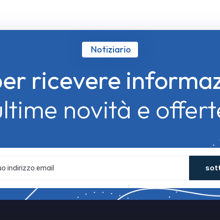
Notiziario
 per ricevere informa
ultime novità e offert
sot